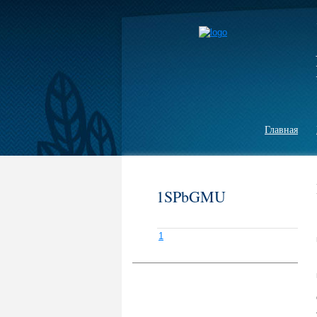
Главная
1SPbGMU
1