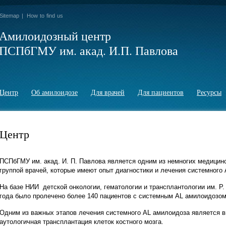
Sitemap
|
How to find us
Амилоидозный центр
ПСПбГМУ им. акад. И.П. Павлова
Центр
Об амилоидозе
Для врачей
Для пациентов
Ресурсы
Центр
ПСПбГМУ им. акад. И. П. Павлова является одним из немногих медицин
группой врачей, которые имеют опыт диагностики и лечения системного
На базе НИИ детской онкологии, гематологии и трансплантологии им. Р
года было пролечено более 140 пациентов с системным AL амилоидозом
Одним из важных этапов лечения системного AL амилоидоза является 
аутологичная трансплантация клеток костного мозга.