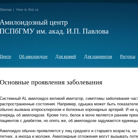
Sitemap
|
How to find us
Амилоидозный центр
ПСПбГМУ им. акад. И.П. Павлова
Центр
Об амилоидозе
Для врачей
Для пациентов
Ресурсы
Основные проявления заболевания
Системный AL амилоидоз великий имитатор, симптомы заболевания час
распространенные состояния. Например, одышка может быть показателе
обычно вызвана атеросклерозом и болезнью коронарных артерий. И ни о
очередь об амилоидозе. Кроме того, белок в моче является ранним приз
пациентов с диабетом, но опять же, об амилоидозе задумаются единиц
Амилоидоз обычно проявляется у лиц среднего и старшего возраста, но э
летних, а иногда и моложе. Амилоидные отложения могут вызывать поте