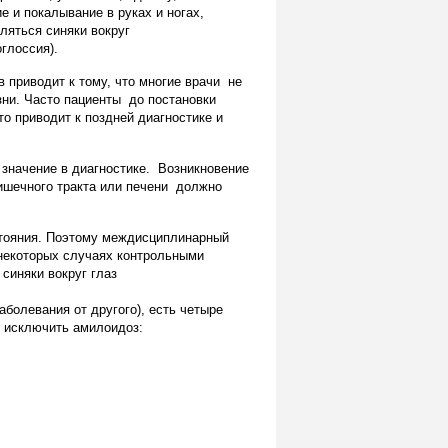
е и покалывание в руках и ногах,
ляться синяки вокруг
глоссия).
 приводит к тому, что многие врачи не
зни. Часто пациенты до постановки
о приводит к поздней диагностике и
значение в диагностике. Возникновение
кишечного тракта или печени должно
стояния. Поэтому междисциплинарный
 некоторых случаях контрольными
синяки вокруг глаз
аболевания от другого), есть четыре
т исключить амилоидоз: