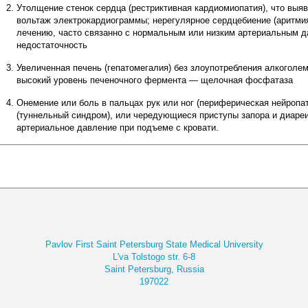
Утолщение стенок сердца (рестриктивная кардиомиопатия), что выя
вольтаж электрокардиограммы; нерегулярное сердцебиение (аритмия
лечению, часто связанно с нормальным или низким артериальным 
недостаточность
Увеличенная печень (гепатомегалия) без злоупотребления алкоголем 
высокий уровень печеночного фермента — щелочная фосфатаза
Онемение или боль в пальцах рук или ног (периферическая нейропа
(туннельный синдром), или чередующиеся приступы запора и диареи 
артериальное давление при подъеме с кровати.
Pavlov First Saint Petersburg State Medical University
L'va Tolstogo str. 6-8
Saint Petersburg, Russia
197022