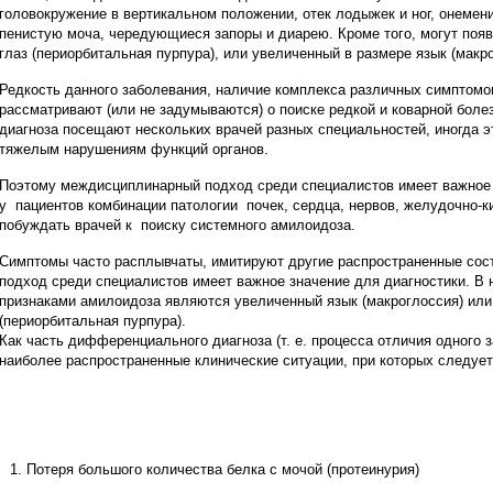
головокружение в вертикальном положении, отек лодыжек и ног, онемени
пенистую моча, чередующиеся запоры и диарею. Кроме того, могут появ
глаз (периорбитальная пурпура), или увеличенный в размере язык (макро
Редкость данного заболевания, наличие комплекса различных симптомов
рассматривают (или не задумываются) о поиске редкой и коварной боле
диагноза посещают нескольких врачей разных специальностей, иногда эт
тяжелым нарушениям функций органов.
Поэтому междисциплинарный подход среди специалистов имеет важное 
у пациентов комбинации патологии почек, сердца, нервов, желудочно-
побуждать врачей к поиску системного амилоидоза.
Симптомы часто расплывчаты, имитируют другие распространенные со
подход среди специалистов имеет важное значение для диагностики. В
признаками амилоидоза являются увеличенный язык (макроглоссия) или 
(периорбитальная пурпура).
Как часть дифференциального диагноза (т. е. процесса отличия одного з
наиболее распространенные клинические ситуации, при которых следуе
Потеря большого количества белка с мочой (протеинурия)