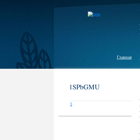
Главная
1SPbGMU
1