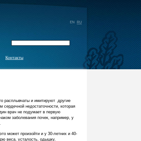
EN
RU
Контакты
то расплывчаты и имитируют другие
м сердечной недостаточности, которая
дин врач не подумает в первую
наком заболевания почек, например, у
ы.
то может произойти и у 30-летних и 40-
рю веса, усталость, одышку,