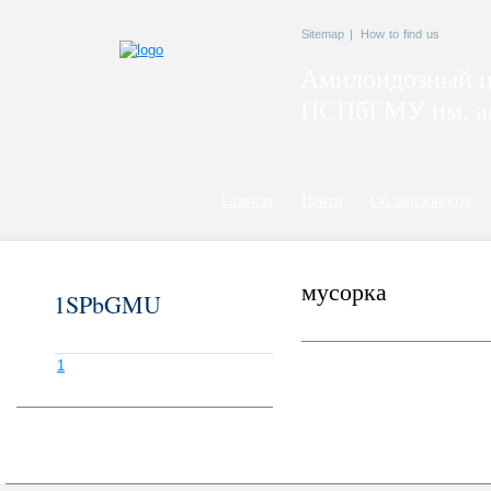
Sitemap
|
How to find us
Амилоидозный ц
ПСПбГМУ им. ак
Главная
Центр
Об амилоидозе
мусорка
1SPbGMU
1