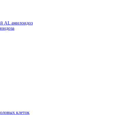
ый AL амилоидоз
лоидоза
воловых клеток