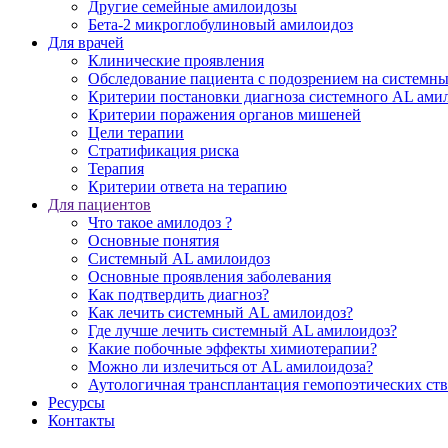
Другие семейные амилоидозы
Бета-2 микроглобулиновый амилоидоз
Для врачей
Клинические проявления
Обследование пациента с подозрением на системн
Критерии постановки диагноза системного AL ами
Критерии поражения органов мишеней
Цели терапии
Стратификация риска
Терапия
Критерии ответа на терапию
Для пациентов
Что такое амилодоз ?
Основные понятия
Системный AL амилоидоз
Основные проявления заболевания
Как подтвердить диагноз?
Как лечить системный AL амилоидоз?
Где лучше лечить системный AL амилоидоз?
Какие побочные эффекты химиотерапии?
Можно ли излечиться от AL амилоидоза?
Аутологичная трансплантация гемопоэтических ст
Ресурсы
Контакты