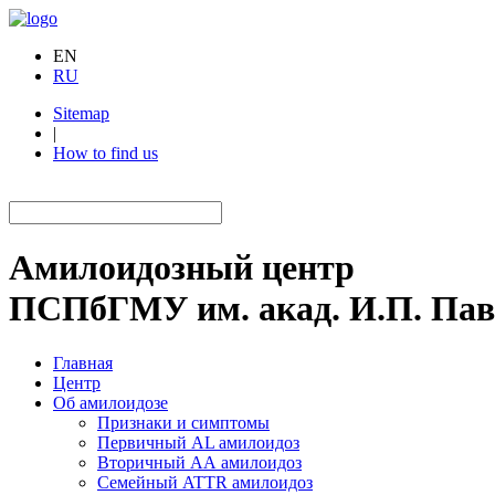
EN
RU
Sitemap
|
How to find us
Амилоидозный центр
ПСПбГМУ им. акад. И.П. Пав
Главная
Центр
Об амилоидозе
Признаки и симптомы
Первичный AL амилоидоз
Вторичный АА амилоидоз
Семейный ATTR амилоидоз